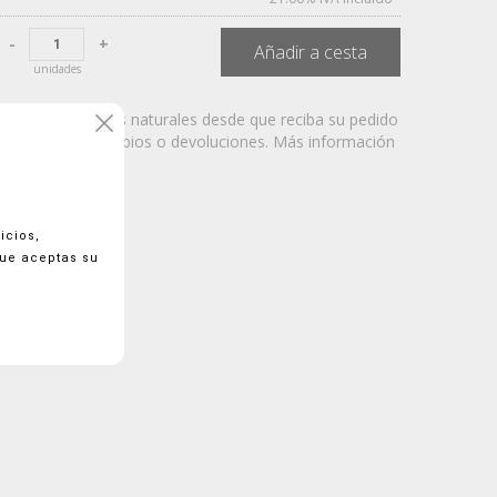
-
+
Añadir a cesta
unidades
Dispone de 7 días naturales desde que reciba su pedido
para realizar cambios o devoluciones. Más información
aquí
icios,
que aceptas su