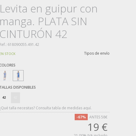
Levita en guipur con
manga. PLATA SIN
CINTURÓN 42
Ref.:
618090055.491.42
Tipos de envío
EN STOCK
42
42
¿Qué talla necesitas? Consulta tabla de medidas aquí.
-67%
ANTES 58€
19
€
21.00%
IVA incluido