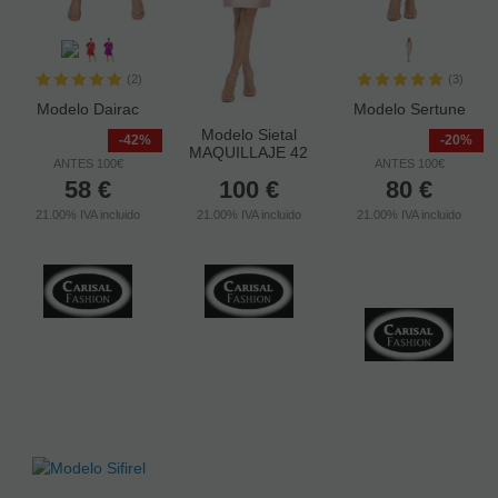
(2)
(3)
Modelo Dairac
Modelo Sertune
Modelo Sietal
-42%
-20%
MAQUILLAJE 42
ANTES 100€
ANTES 100€
58
€
100
€
80
€
21.00%
IVA incluido
21.00%
IVA incluido
21.00%
IVA incluido