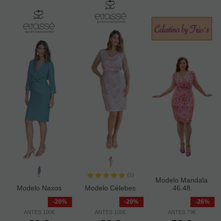
(1)
Modelo Mandala
Modelo Naxos
Modelo Célebes
.46.48.
-20%
-20%
-26%
ANTES 100€
ANTES 100€
ANTES 79€