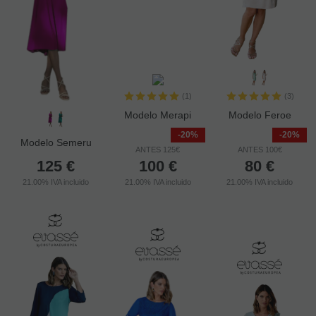
(1)
(3)
Modelo Merapi
Modelo Feroe
-20%
-20%
Modelo Semeru
ANTES 125€
ANTES 100€
125
€
100
€
80
€
21.00%
IVA incluido
21.00%
IVA incluido
21.00%
IVA incluido