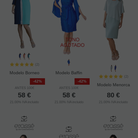
(2)
Modelo Borneo
Modelo Baffin
(2)
-42%
-42%
Modelo Menorca
ANTES 100€
ANTES 100€
58
€
58
€
80
€
21.00%
IVA incluido
21.00%
IVA incluido
21.00%
IVA incluido