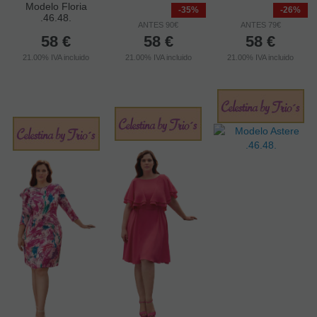
Modelo Floria
-35%
-26%
.46.48.
ANTES 90€
ANTES 79€
58
€
58
€
58
€
21.00%
IVA incluido
21.00%
IVA incluido
21.00%
IVA incluido