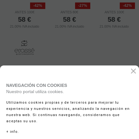
-42%
-27%
-42%
ANTES 100€
ANTES 80€
ANTES 100€
58
€
58
€
58
€
21.00%
IVA incluido
21.00%
IVA incluido
21.00%
IVA incluido
NAVEGACIÓN CON COOKIES
Nuestro portal utiliza cookies.
Utilizamos cookies propias y de terceros para mejorar tu
experiencia y nuestros servicios, analizando la navegación en
nuestra web. Si continuas navegando, consideramos que
aceptas su uso.
+ info.