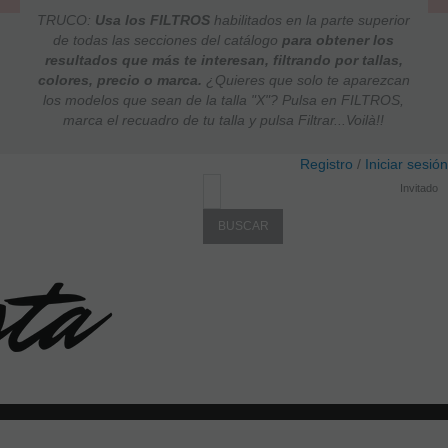
TRUCO:
Usa los FILTROS
habilitados en la parte superior
de todas las secciones del catálogo
para obtener los
resultados que más te interesan, filtrando por tallas,
colores, precio o marca.
¿Quieres que solo te aparezcan
los modelos que sean de la talla "X"? Pulsa en FILTROS,
marca el recuadro de tu talla y pulsa Filtrar...Voilà!!
Registro
/
Iniciar sesión
Invitado